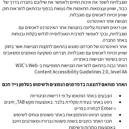
מוגבלויות לשפר את איכות החיים ולאפשר את שילובם בחברה בדרך של
כבוד, שוויון ועצמאות. התאמות אלו נעשות בכפוף ובהתאם להוראות חוק
שוויון זכויות לאנשים עם מוגבלות.
הנגשת אתר האינטרנט
אנו רואים חשיבות עליונה בהנגשת אתר האינטרנט לאנשים עם
מוגבלויות, ובכך לאפשר למרבית האוכלוסייה לגלוש בקלות ובנוחות
באתר החברה.
אתר האינטרנט של חברתנו מונגש בהתאם לתקנות הנגישות אשר בחוק
שוויון זכויות לאנשים עם מוגבלויות. חברתנו משקיעה מאמצים ומשאבים
רבים בשיפור הנגישות באתריה.
האתר נבנה בהתאם להוראות הנגישות המופיעות ב-W3C's Web
Content Accessibility Guidelines 2.0, level AA
האתר מותאם לתצוגה בדפדפנים הנפוצים ולשימוש בטלפון נייד חכם
הצבעים באתר הותאמו על פי דרישות הניגודיות
ניווט באתר בעזרת מקלדת בלבד: באמצעות מקש TAB, חיצים
ו-Enter לבחירה בפריט
אמצעי הניווט וההתמצאות באתר פשוטים ונוחים לשימוש
תכני האתר כתובים בשפה פשוטה וברורה ומאורגנים היטב
באמצעות כותרות ורשימות